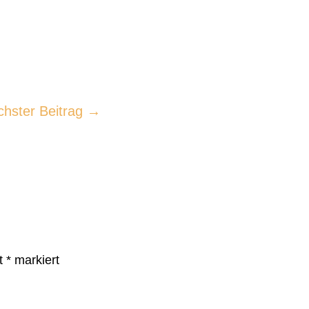
chster Beitrag
→
it
*
markiert