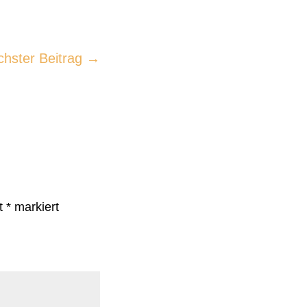
chster Beitrag
→
it
*
markiert