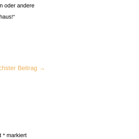
in oder andere
esehaus!“
chster Beitrag
→
it
*
markiert