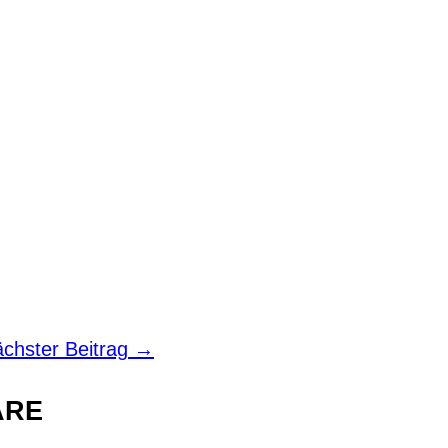
ächster Beitrag
→
ARE