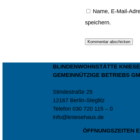
Name, E-Mail-Adre
speichern.
Kommentar abschicken
BLINDENWOHNSTÄTTE KNIES
GEMEINNÜTZIGE BETRIEBS G
Stindestraße 25
12167 Berlin-Steglitz
Telefon 030 720 115 – 0
info@kniesehaus.de
ÖFFNUNGSZEITEN 