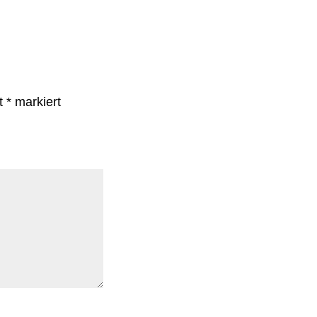
it
*
markiert